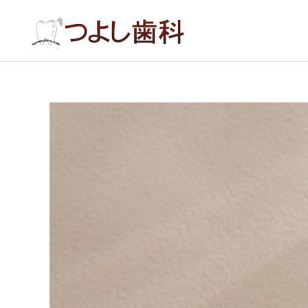
むし歯
審美歯科