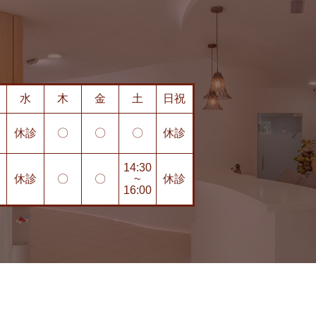
水
木
金
土
日祝
休診
〇
〇
〇
休診
14:30
休診
〇
〇
~
休診
16:00