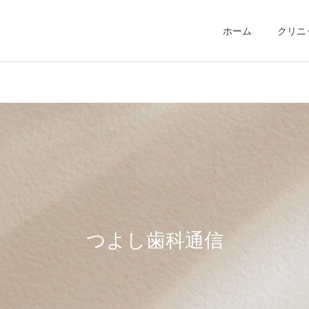
ホーム
クリニ
小児歯科
歯科検診
高齢歯科
つよし歯科通信
ホワイトニング
（訪問歯科）