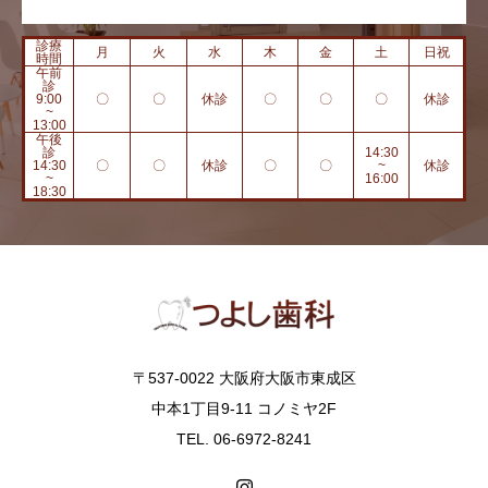
診療
月
火
水
木
金
土
日祝
時間
午前
診
9:00
〇
〇
休診
〇
〇
〇
休診
~
13:00
午後
診
14:30
14:30
〇
〇
休診
〇
〇
~
休診
~
16:00
18:30
〒537-0022 大阪府大阪市東成区
中本1丁目9-11 コノミヤ2F
TEL. 06-6972-8241