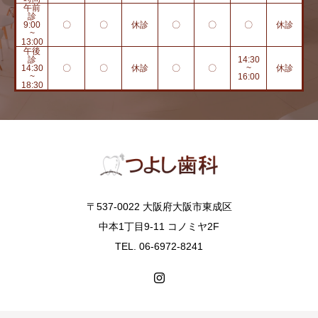
午前
診
9:00
〇
〇
休診
〇
〇
〇
休診
~
13:00
午後
診
14:30
14:30
〇
〇
休診
〇
〇
~
休診
~
16:00
18:30
〒537-0022 大阪府大阪市東成区
中本1丁目9-11 コノミヤ2F
TEL. 06-6972-8241