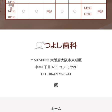
13:00
午後
診
14:30
14:30
〇
〇
休診
〇
〇
~
休診
~
16:00
18:30
〒537-0022 大阪府大阪市東成区
中本1丁目9-11 コノミヤ2F
TEL. 06-6972-8241
ホーム