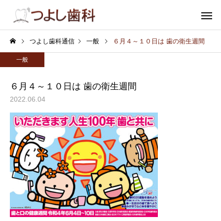
つよし歯科通信
一般
６月４～１０日は 歯の衛生週間
一般
６月４～１０日は 歯の衛生週間
2022.06.04
むし歯
小児歯
審美歯科
ホワイトニ