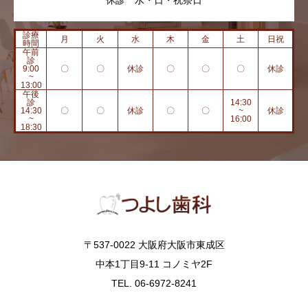
休診 水・日・祝祭日
診療
月
火
水
木
金
土
日祝
時間
午前
診
9:00
〇
〇
休診
〇
〇
〇
休診
~
13:00
午後
診
14:30
14:30
〇
〇
休診
〇
〇
~
休診
~
16:00
18:30
〒537-0022 大阪府大阪市東成区
中本1丁目9-11 コノミヤ2F
TEL. 06-6972-8241