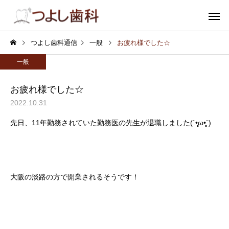
つよし歯科通信
一般
お疲れ様でした☆
一般
お疲れ様でした☆
2022.10.31
むし歯
小児歯
先日、11年勤務されていた勤務医の先生が退職しました(´•̥̥̥ω•̥̥̥`)
審美歯科
ホワイトニ
大阪の淡路の方で開業されるそうです！