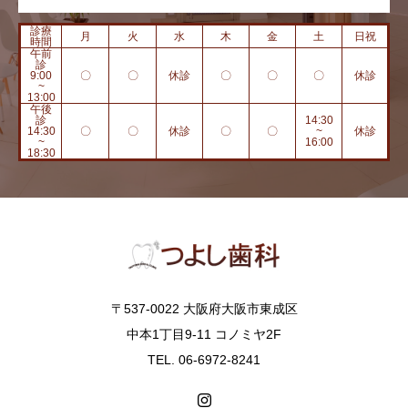
診療
月
火
水
木
金
土
日祝
時間
午前
診
9:00
〇
〇
休診
〇
〇
〇
休診
~
13:00
午後
診
14:30
14:30
〇
〇
休診
〇
〇
~
休診
~
16:00
18:30
〒537-0022 大阪府大阪市東成区
中本1丁目9-11 コノミヤ2F
TEL. 06-6972-8241