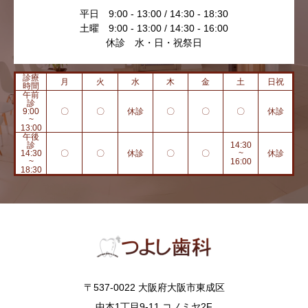
平日 9:00 - 13:00 / 14:30 - 18:30
土曜 9:00 - 13:00 / 14:30 - 16:00
休診 水・日・祝祭日
診療
月
火
水
木
金
土
日祝
時間
午前
診
9:00
〇
〇
休診
〇
〇
〇
休診
~
13:00
午後
診
14:30
14:30
〇
〇
休診
〇
〇
~
休診
~
16:00
18:30
〒537-0022 大阪府大阪市東成区
中本1丁目9-11 コノミヤ2F